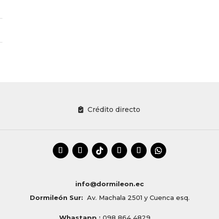
Crédito directo
info@dormileon.ec
Dormileón Sur:
Av. Machala 2501 y Cuenca esq.
Whastapp :
098 864 4829